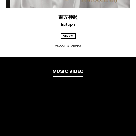
東方神起
Epitaph
ALBUM
2022.3.16 Release
MUSIC VIDEO