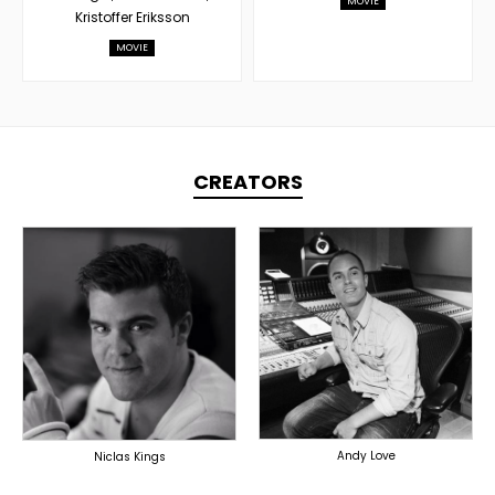
MOVIE
Kristoffer Eriksson
MOVIE
CREATORS
TOPLINER
PRODUCER
PRODUCER
SINGER
OVERSEAS
OVERSEAS
Andy Love
Niclas Kings